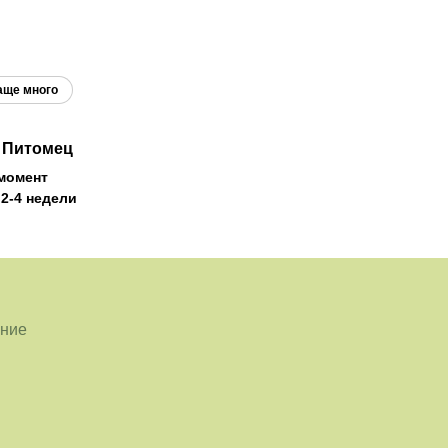
' Питомец
момент
2-4 недели
ение