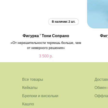
Фигурка ' Тони Сопрано
Фиг
«От нерешительности теряешь больше, чем
от неверного решения»
3 500
р.
Все товары
Достав
Кейкапы
Обмен 
Брелоки и висюльки
Оффлай
Кашпо